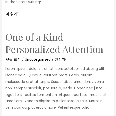
it, then start writing!
더 읽기"
One of a Kind
One
of
Personalized Attention
a
Kind
댓글 달기
/
Uncategorized
/
관리자
Personalized
Attention
Lorem ipsum dolor sit amet, consectetuer adipiscing elit.
Donec odio. Quisque volutpat mattis eros. Nullam
malesuada erat ut turpis. Suspendisse urna nibh, viverra
non, semper suscipit, posuere a, pede. Donec nec justo
eget felis facilisis fermentum. Aliquam porttitor mauris sit
amet orci. Aenean dignissim pellentesque felis. Morbi in
sem quis dui placerat ornare. Pellentesque odio