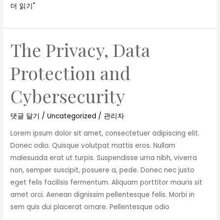
더 읽기"
The Privacy, Data
The
Privacy,
Protection and
Data
Protection
Cybersecurity
and
Cybersecurity
댓글 달기
/
Uncategorized
/
관리자
Lorem ipsum dolor sit amet, consectetuer adipiscing elit.
Donec odio. Quisque volutpat mattis eros. Nullam
malesuada erat ut turpis. Suspendisse urna nibh, viverra
non, semper suscipit, posuere a, pede. Donec nec justo
eget felis facilisis fermentum. Aliquam porttitor mauris sit
amet orci. Aenean dignissim pellentesque felis. Morbi in
sem quis dui placerat ornare. Pellentesque odio