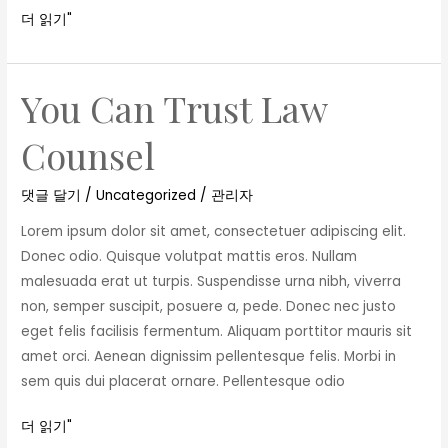
더 읽기"
You Can Trust Law
You
Can
Counsel
Trust
Law
댓글 달기
/
Uncategorized
/
관리자
Counsel
Lorem ipsum dolor sit amet, consectetuer adipiscing elit.
Donec odio. Quisque volutpat mattis eros. Nullam
malesuada erat ut turpis. Suspendisse urna nibh, viverra
non, semper suscipit, posuere a, pede. Donec nec justo
eget felis facilisis fermentum. Aliquam porttitor mauris sit
amet orci. Aenean dignissim pellentesque felis. Morbi in
sem quis dui placerat ornare. Pellentesque odio
더 읽기"